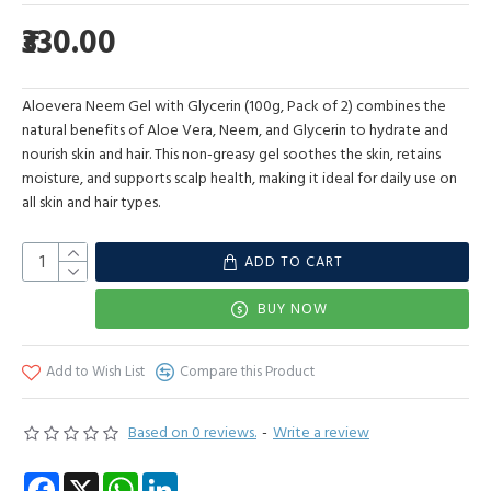
₹330.00
Aloevera Neem Gel with Glycerin (100g, Pack of 2) combines the
natural benefits of Aloe Vera, Neem, and Glycerin to hydrate and
nourish skin and hair. This non-greasy gel soothes the skin, retains
moisture, and supports scalp health, making it ideal for daily use on
all skin and hair types.
ADD TO CART
BUY NOW
Add to Wish List
Compare this Product
Based on 0 reviews.
-
Write a review
Facebook
X
WhatsApp
LinkedIn