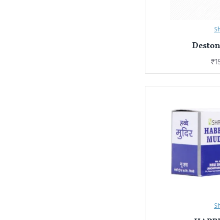
S
Deston
₹1
S