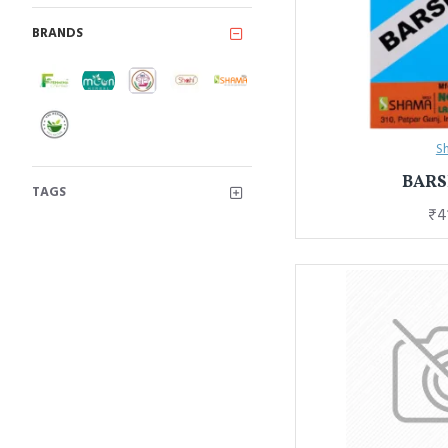
BRANDS
S
BAR
TAGS
₹4