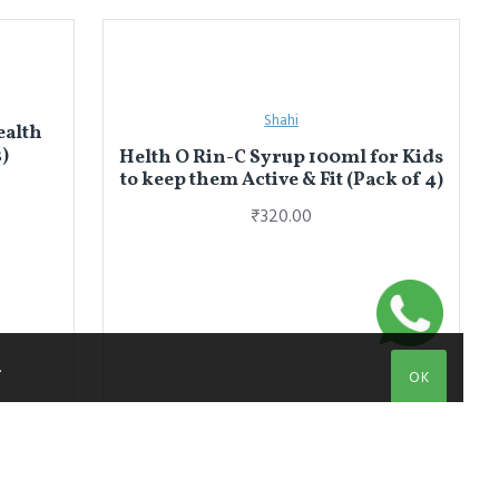
Shahi
ealth
)
Helth O Rin-C Syrup 100ml for Kids
to keep them Active & Fit (Pack of 4)
₹320.00
.
OK
NEW
Rex Remedies