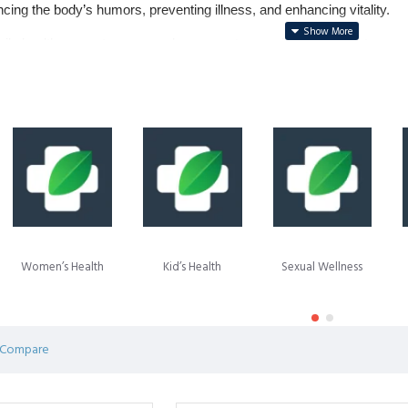
ing the body’s humors, preventing illness, and enhancing vitality.
ily health support, energy enhancement, reproductive care, stress rel
 men, women, children, and the elderly.
s:
 vitality, stamina, and reproductive care
h
 – hormonal balance, menstrual health, and energy
growth, immunity, and digestion
s
 – stamina, fertility, and vitality
ty
 – strength, recovery, and performance
ers
 – endurance and physical energy
 Sleep
 – relaxation, anxiety relief, and natural sleep
bone health, memory, and chronic condition support
Women’s Health
Kid’s Health
Sexual Wellness
de authentic Unani health and wellness products from trusted brands, e
 Compare
ेलनेस
उत्पाद
प्राकृतिक जड़ी-बूटियों, खनिजों और तेलों से तैयार किए जाते हैं, जो संपूर्ण स
सहायक होते हैं।