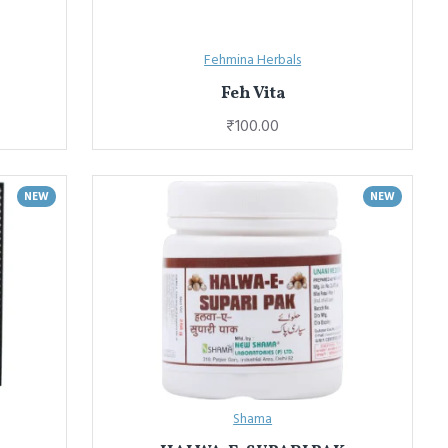
Fehmina Herbals
Feh Vita
₹100.00
NEW
NEW
Shama