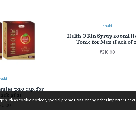
Shahi
Helth O Rin Syrup 200ml H
Tonic for Men (Pack of 2
₹310.00
hahi
ules 3×10 cap. for
ack of 2)
age such as cookie notices, special promotions, or any other important text
20.00
NEW
Shama