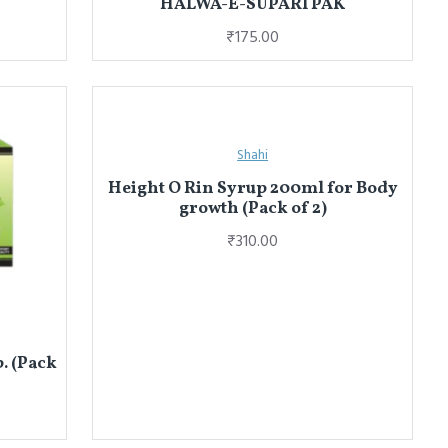
HALWA-E-SUPARI PAK
₹175.00
Shahi
Height O Rin Syrup 200ml for Body
growth (Pack of 2)
₹310.00
. (Pack