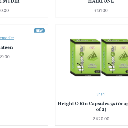
E MUDIR
HAIRTONE
0.00
₹131.00
NEW
Remedies
ateen
59.00
Shahi
Height O Rin Capsules 3x10cap
of 2)
₹420.00