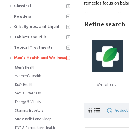
remedies focus on balanc
Classical
They are designed for da
Powders
these products cater to
Refine search
Oils, Syrups, and Liquid
Popular Subcategorie
Tablets and Pills
Men’s Health
 –
Topical Treatments
Women’s Healt
Kid’s Health
 – 
Men’s Health and Wellness
Sexual Wellnes
Energy & Vitali
Men’s Health
Stamina Boost
Women’s Health
Stress Relief &
Elderly Care
 – 
Men’s Health
Kid’s Health
Sexual Wellness
At
TheHekim
, we provi
care.
Energy & Vitality
Product
Stamina Boosters
यूनानी चिकित्सा में
हेल्थ और व
Stress Relief and Sleep
करने और तंदुरुस्ती बढ़ाने में 
ENT & Respiratory Health