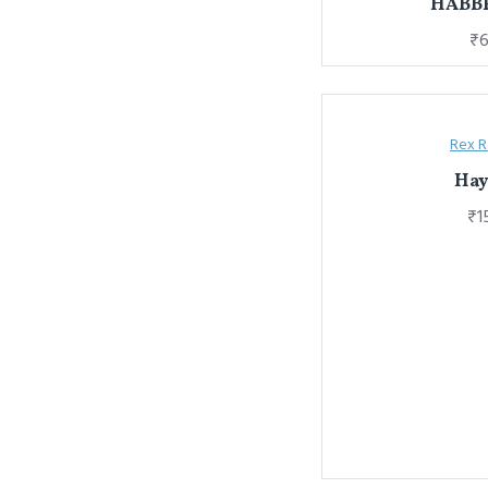
HABB
₹6
Rex 
Hay
₹1