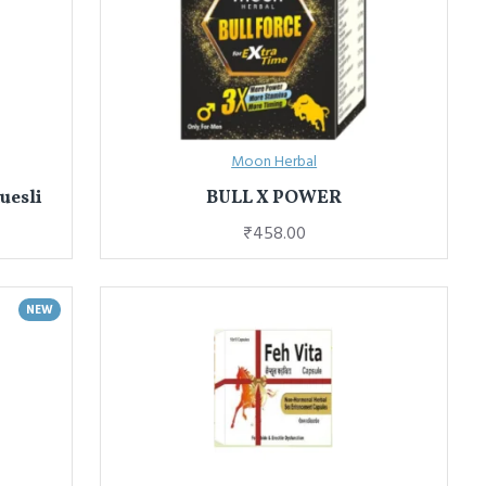
Moon Herbal
uesli
BULL X POWER
₹458.00
NEW