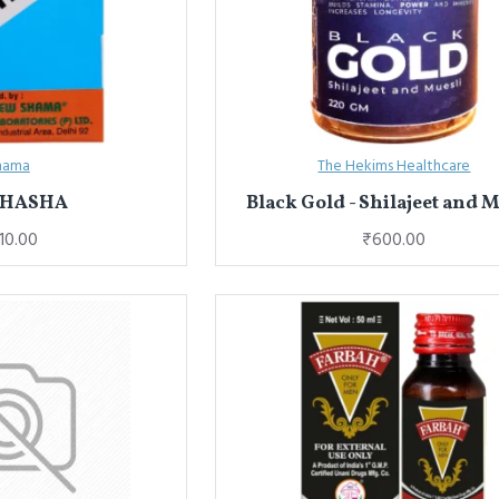
hama
The Hekims Healthcare
SHASHA
Black Gold - Shilajeet and M
10.00
₹600.00