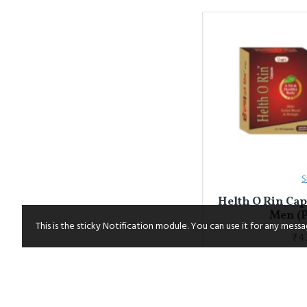
S
Helth O Rin Caps
Men (P
This is the sticky Notification module. You can use it for any mess
₹4