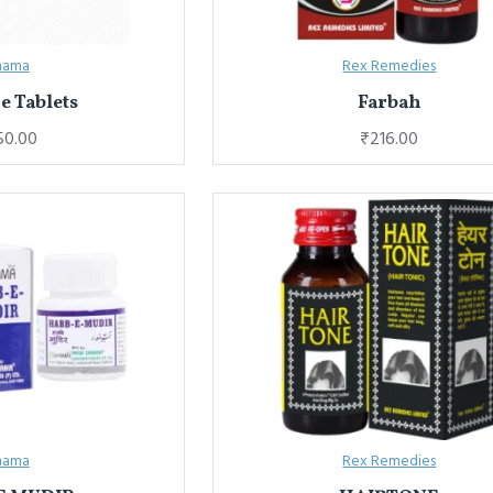
hama
Rex Remedies
e Tablets
Farbah
50.00
₹216.00
hama
Rex Remedies