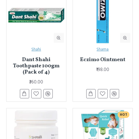
Shahi
Shama
Dant Shahi
Eczimo Ointment
Toothpaste 100gm
₹198.00
(Pack of 4)
₹360.00
HOT