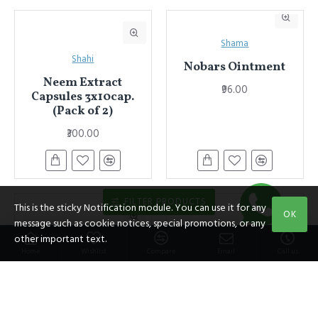
Shama
Shahi
Nobars Ointment
Neem Extract
₹96.00
Capsules 3x10cap.
(Pack of 2)
₹300.00
FILTER PRODUCTS
This is the sticky Notification module. You can use it for any
OK
message such as cookie notices, special promotions, or any
other important text.
Shahi
Shahi
Home
Wishlist
Compare
Email
Call us
Plox Cure Capsules
Plox Cure Syrup
3x10cap. for Piles &
200ml (Pack of 2)
Fissures (Pack of 2)
₹310.00
₹450.00