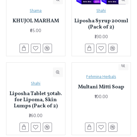
Shama
Shahi
KHUJOL MARHAM
Liposha Syrup 200ml
(Pack of 2)
₹65.00
₹330.00
Fehmina Herbals
Shahi
Multani Mitti Soap
Liposha Tablet 30tab.
₹100.00
for Lipoma, Skin
Lumps (Pack of 2)
₹360.00