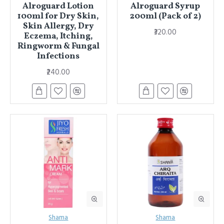
Alroguard Lotion
Alroguard Syrup
100ml for Dry Skin,
200ml (Pack of 2)
Skin Allergy, Dry
₹320.00
Eczema, Itching,
Ringworm & Fungal
Infections
₹240.00
Shama
Shama