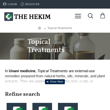
LOGIN
REGISTER
Topical Treatments
Topical
Treatments
In
Unani
medicine
,
Topical Treatments
are external-use
remedies prepared from natural herbs, oils, minerals, and plant
extracts. They are applied directly on the skin, scalp, or
affected areas to provide quick relief and targeted action.
Refine search
These formulations are designed to soothe, heal, and
strengthen the body by treating conditions locally without
disturbing the internal balance.