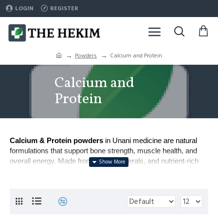
LOGIN
REGISTER
Powders
Calcium and Protein
Calcium and
Protein
Calcium & Protein powders
in Unani medicine are natural
formulations that support bone strength, muscle health, and
overall energy. Made from herbs, minerals, and nutrient-rich
ingredients, they help prevent deficiencies and promote
growth.
Commonly used for weak bones, muscle fatigue, and genera
Popular formulations include powders enriched with 
Asgan