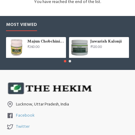
You have reached the end of the list.
MOST VIEWED
Majun Chobchini 125gm (Pack of 2)
Jawarish Kalonji
₹260.00
₹120.00
Lucknow, Uttar Pradesh, India
Facebook
Twitter