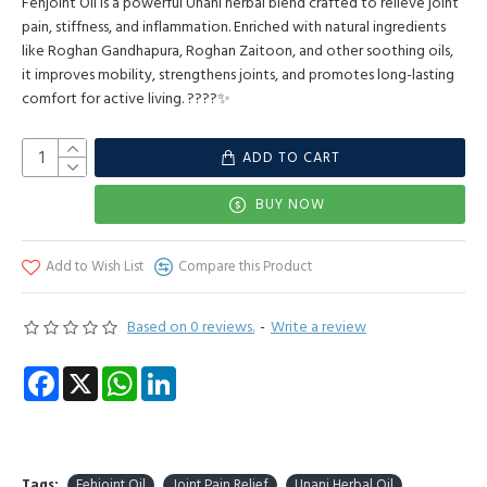
Fehjoint Oil is a powerful Unani herbal blend crafted to relieve joint
pain, stiffness, and inflammation. Enriched with natural ingredients
like Roghan Gandhapura, Roghan Zaitoon, and other soothing oils,
it improves mobility, strengthens joints, and promotes long-lasting
comfort for active living. ????✨
ADD TO CART
BUY NOW
Add to Wish List
Compare this Product
Based on 0 reviews.
-
Write a review
Facebook
X
WhatsApp
LinkedIn
Tags:
Fehjoint Oil
Joint Pain Relief
Unani Herbal Oil