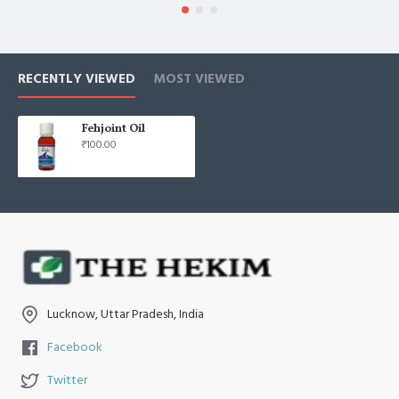
तैयार, सुरक्षित और लंबे समय तक प्रभावी।
🧴 
आसान उपयोग वाला तेल
 – चिपचिपा नहीं, त्वचा में जल्दी समा जाता 
है और तुरंत असर दिखाता है।
RECENTLY VIEWED
MOST VIEWED
Fehjoint Oil
₹100.00
Lucknow, Uttar Pradesh, India
Facebook
Twitter