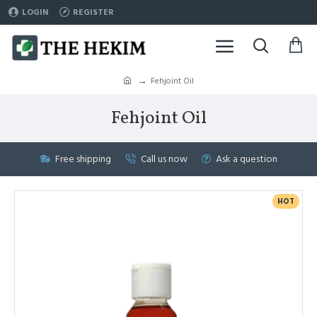
LOGIN
REGISTER
Fehjoint Oil
Fehjoint Oil
Free shipping
Call us now
Ask a question
HOT