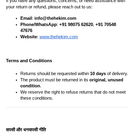
If you have any questions, concerns, or need assistance with 
your return or refund, please reach out to us:
Email
: 
info@thehekim.com
Phone/WhatsApp
: 
+91 98075 62620
, 
+91 70548 
47676
Website
: 
www.thehekim.com
Terms and Conditions
Returns should be requested within 
10 days
 of delivery.
The product must be returned in its 
original, unused 
condition
.
We reserve the right to refuse returns that do not meet 
these conditions.
वापसी और धनवापसी नीति