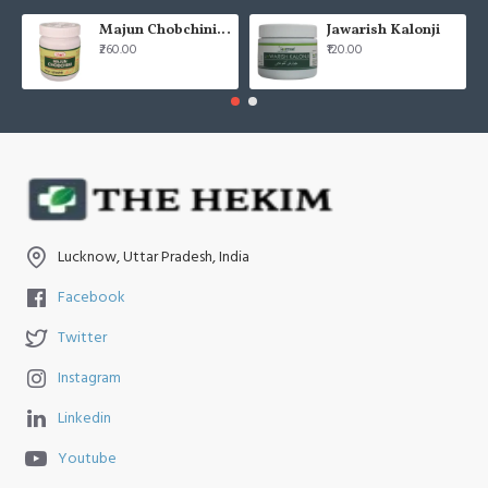
Majun Chobchini 125gm (Pack of 2)
Jawarish Kalonji
₹260.00
₹120.00
Lucknow, Uttar Pradesh, India
Facebook
Twitter
Instagram
Linkedin
Youtube